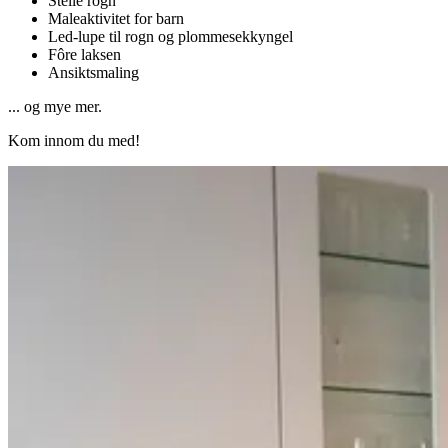
Stelle rogn
Maleaktivitet for barn
Led-lupe til rogn og plommesekkyngel
Fôre laksen
Ansiktsmaling
... og mye mer.
Kom innom du med!